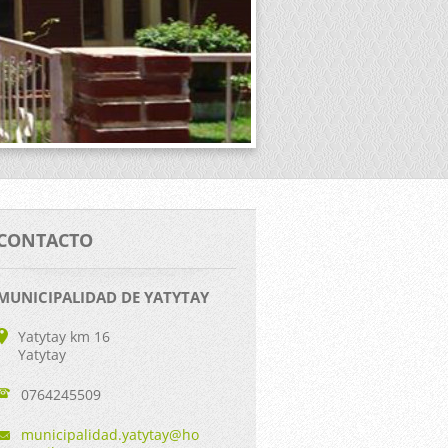
CONTACTO
MUNICIPALIDAD DE YATYTAY
Yatytay km 16
Yatytay
0764245509
municipa
lidad.ya
tytay@ho