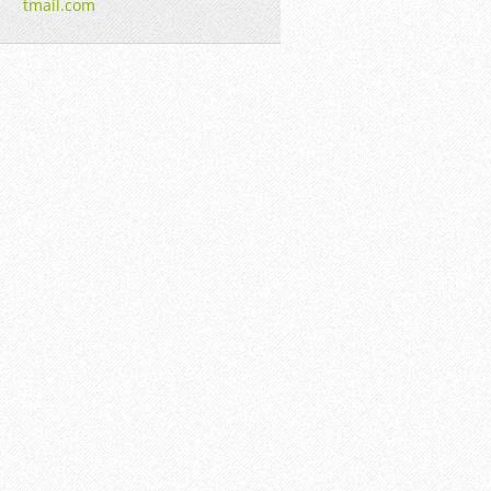
tmail.co
m